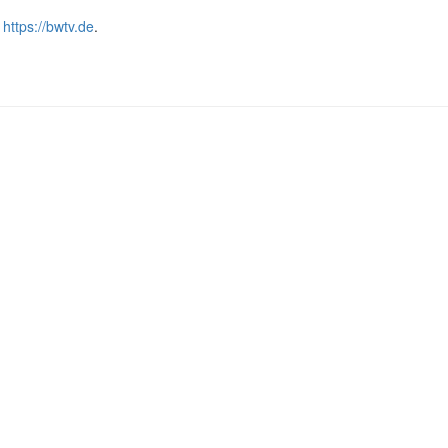
r
https://bwtv.de
.