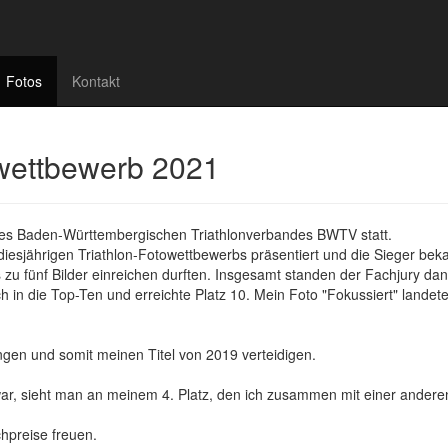
Fotos
Kontakt
wettbewerb 2021
des Baden-Württembergischen Triathlonverbandes BWTV statt.
iesjährigen Triathlon-Fotowettbewerbs präsentiert und die Sieger be
zu fünf Bilder einreichen durften. Insgesamt standen der Fachjury dan
ch in die Top-Ten und erreichte Platz 10. Mein Foto "Fokussiert" lande
ingen und somit meinen Titel von 2019 verteidigen.
ar, sieht man an meinem 4. Platz, den ich zusammen mit einer anderen Fo
chpreise freuen.