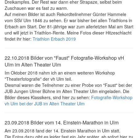
Dreikampfes. Der Rest war dann eher Strapaze, selbst beim
Zuschauen war es fast zu warm.
Auf meinen Bilder ist auch Rekordteilnehmer Günter Hammele
vom SSV Ulm 1846 zu sehen. Er war bisher bei allen Triathlons in
Erbach am Start. Der 81-jährige war zum allerletzten Mal am Start
und will jetzt in Triathlon-Rente. Meine Fotos dieser Hitzeschlacht
findet ihr hier:
Triathlon Erbach 2019
22.10.2018 Bilder von "Faust" Fotografie-Workshop vH
Ulm im Alten Theater Ulm
Im Oktober 2018 nahm ich an einem weiteren Workshop
"Theaterfotografie" der vh Ulm teil.
Diesmal waren die Teilnehmer zu einer Probe von "Faust" bei der
JUB Jungen Ulmer Bühne im Alten Theater Ulm eingeladen. Die
Bilder dieses Klassikers, sind hier zu sehen:
Fotografie-Workshop
vh Ulm bei der JUB im Alten Theater Ulm
23.09.2018 Bilder vom 14. Einstein-Marathon in Ulm
Am 23.09.2018 fand der 14. Einstein Marathon in Ulm statt.
Die Fotos dazu gibt es leider fast ein Jahr später, ab sofort hier zu