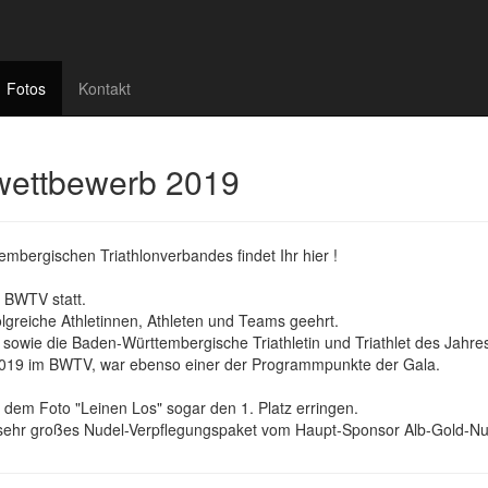
Fotos
Kontakt
wettbewerb 2019
mbergischen Triathlonverbandes findet Ihr hier !
s BWTV statt.
greiche Athletinnen, Athleten und Teams geehrt.
wie die Baden-Württembergische Triathletin und Triathlet des Jahres
s 2019 im BWTV, war ebenso einer der Programmpunkte der Gala.
t dem Foto "Leinen Los" sogar den 1. Platz erringen.
in sehr großes Nudel-Verpflegungspaket vom Haupt-Sponsor Alb-Gold-Nu